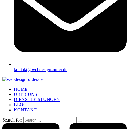
kontakt@webdesign-order.de
HOME
ÜBER UNS
DIENSTLEISTUNGEN
BLOG
KONTAKT
Search for: