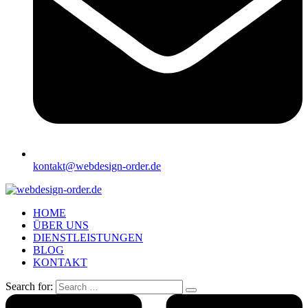
kontakt@webdesign-order.de
HOME
ÜBER UNS
DIENSTLEISTUNGEN
BLOG
KONTAKT
Search for: