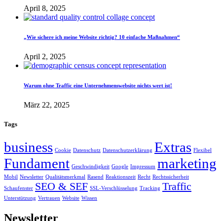
April 8, 2025
„Wie sichere ich meine Website richtig? 10 einfache Maßnahmen“
April 2, 2025
Warum ohne Traffic eine Unternehmenswebsite nichts wert ist!
März 22, 2025
Tags
business
Extras
Cookie
Datenschutz
Datenschutzerklärung
Flexibel
Fundament
marketing
Geschwindigkeit
Google
Impressum
Mobil
Newsletter
Qualitätsmerkmal
Rasend
Reaktionszeit
Recht
Rechtssicherheit
SEO & SEF
Traffic
Schaufenster
SSL-Verschlüsselung
Tracking
Unterstützung
Vertrauen
Website
Wissen
Newsletter