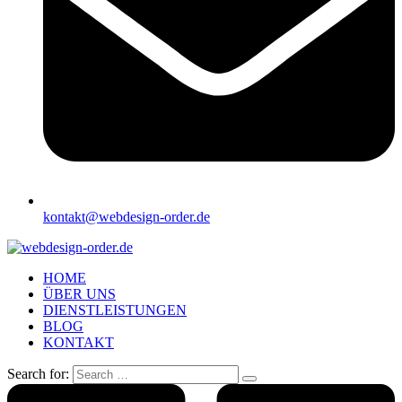
kontakt@webdesign-order.de
HOME
ÜBER UNS
DIENSTLEISTUNGEN
BLOG
KONTAKT
Search for: