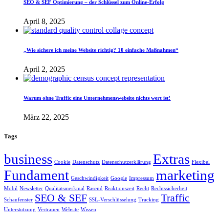
SEO & SEF Optimierung – der Schlüssel zum Online-Erfolg
April 8, 2025
„Wie sichere ich meine Website richtig? 10 einfache Maßnahmen“
April 2, 2025
Warum ohne Traffic eine Unternehmenswebsite nichts wert ist!
März 22, 2025
Tags
business
Extras
Cookie
Datenschutz
Datenschutzerklärung
Flexibel
Fundament
marketing
Geschwindigkeit
Google
Impressum
Mobil
Newsletter
Qualitätsmerkmal
Rasend
Reaktionszeit
Recht
Rechtssicherheit
SEO & SEF
Traffic
Schaufenster
SSL-Verschlüsselung
Tracking
Unterstützung
Vertrauen
Website
Wissen