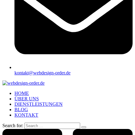
kontakt@webdesign-order.de
HOME
ÜBER UNS
DIENSTLEISTUNGEN
BLOG
KONTAKT
Search for: